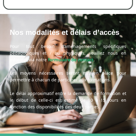
Nos modalités et délais d’accès
Pour tout besoin d’aménagements spécifiques
pédagogiques et / ou physiques, veuillez nous en
informer via notre
formulaire de contact
.
Les moyens nécessaires seront mis en place pour
permettre à chacun de participer aux formations.
Le délai approximatif entre la demande de formation et
le début de celle-ci est estimé de 10 à 15 jours en
fonction des disponibilités des deux parties.